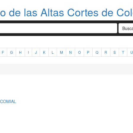
do de las Altas Cortes de Co
F
G
H
I
J
K
L
M
N
O
P
Q
R
S
T
U
OCOMIAL