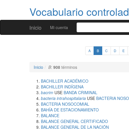
Vocabulario controla
Inicio
Mi cuenta
A
B
C
D
E
Inicio
B
:
908
términos
BACHILLER ACADÉMICO
BACHILLER INDÍGENA
bacrim
USE
BANDA CRIMINAL
bacteria intrahospitalaria
USE
BACTERIA NOS
BACTERIA NOSOCOMIAL
BAHÍA DE ESTACIONAMIENTO
BALANCE
BALANCE GENERAL CERTIFICADO
BALANCE GENERAL DE LA NACIÓN