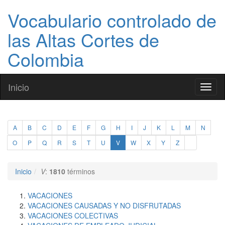
Vocabulario controlado de
las Altas Cortes de
Colombia
Inicio
Toggl
naviga
A
B
C
D
E
F
G
H
I
J
K
L
M
N
O
P
Q
R
S
T
U
V
W
X
Y
Z
Inicio
V
:
1810
términos
VACACIONES
VACACIONES CAUSADAS Y NO DISFRUTADAS
VACACIONES COLECTIVAS