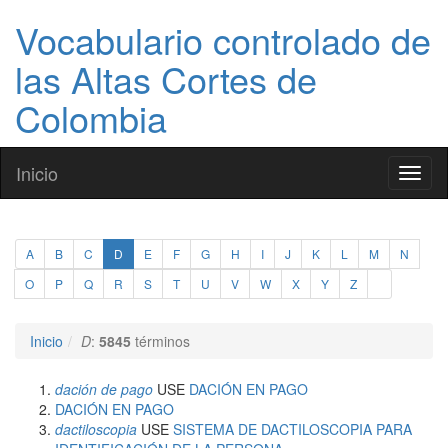
Vocabulario controlado de
las Altas Cortes de
Colombia
Inicio
Toggl
naviga
A
B
C
D
E
F
G
H
I
J
K
L
M
N
O
P
Q
R
S
T
U
V
W
X
Y
Z
Inicio
D
:
5845
términos
dación de pago
USE
DACIÓN EN PAGO
DACIÓN EN PAGO
dactiloscopia
USE
SISTEMA DE DACTILOSCOPIA PARA