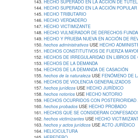
HECHO SUPERADO EN LA ACCIÓN DE TUTEL
HECHO SUPERADO EN LA ACCIÓN POPULAR
HECHO TRIBUTARIO
HECHO VERDADERO
HECHO VICTIMIZANTE
HECHO VULNERADOR DE DERECHOS FUND
HECHO Y PRUEBA NUEVA EN ACCIÓN DE RE
hechos administrativos
USE
HECHO ADMINIST
HECHOS CONSTITUTIVOS DE FUERZA MAYO
HECHOS DE IRREGULARIDAD EN LIBROS DE 
HECHOS DE LA DEMANDA
HECHOS DE LA DEMANDA DE CASACIÓN
hechos de la naturaleza
USE
FENÓMENO DE L
HECHOS DE VIOLENCIA GENERALIZADOS
hechos jurídicos
USE
HECHO JURÍDICO
hechos notorios
USE
HECHO NOTORIO
HECHOS OCURRIDOS CON POSTERIORIDAD A
hechos probados
USE
HECHO PROBADO
HECHOS QUE SE CONSIDERAN CONFESADOS
hechos victimizantes
USE
HECHO VICTIMIZAN
hechos y actos jurídicos
USE
ACTO JURÍDICO
HELICICULTURA
HEREDERO