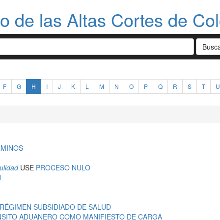
do de las Altas Cortes de Co
F
G
H
I
J
K
L
M
N
O
P
Q
R
S
T
U
RMINOS
ulidad
USE
PROCESO NULO
N
 RÉGIMEN SUBSIDIADO DE SALUD
ANSITO ADUANERO COMO MANIFIESTO DE CARGA