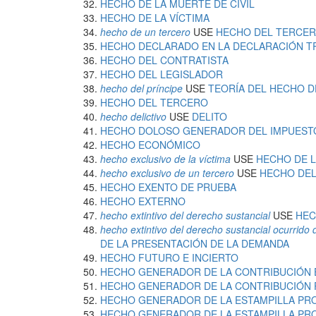
HECHO DE LA MUERTE DE CIVIL
HECHO DE LA VÍCTIMA
hecho de un tercero
USE
HECHO DEL TERCE
HECHO DECLARADO EN LA DECLARACIÓN TR
HECHO DEL CONTRATISTA
HECHO DEL LEGISLADOR
hecho del príncipe
USE
TEORÍA DEL HECHO D
HECHO DEL TERCERO
hecho delictivo
USE
DELITO
HECHO DOLOSO GENERADOR DEL IMPUEST
HECHO ECONÓMICO
hecho exclusivo de la víctima
USE
HECHO DE L
hecho exclusivo de un tercero
USE
HECHO DE
HECHO EXENTO DE PRUEBA
HECHO EXTERNO
hecho extintivo del derecho sustancial
USE
HEC
hecho extintivo del derecho sustancial ocurrid
DE LA PRESENTACIÓN DE LA DEMANDA
HECHO FUTURO E INCIERTO
HECHO GENERADOR DE LA CONTRIBUCIÓN 
HECHO GENERADOR DE LA CONTRIBUCIÓN 
HECHO GENERADOR DE LA ESTAMPILLA PR
HECHO GENERADOR DE LA ESTAMPILLA PR