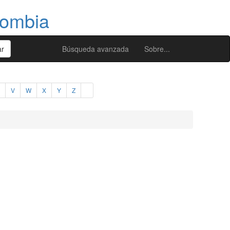
lombia
Búsqueda avanzada
Sobre...
V
W
X
Y
Z