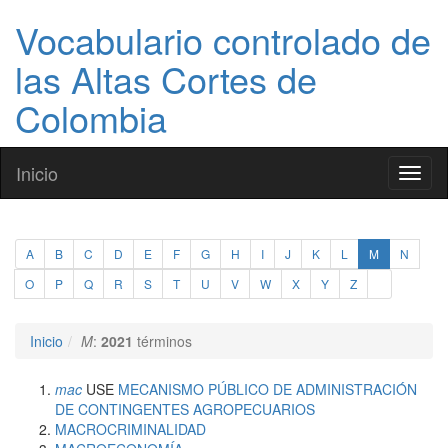
Vocabulario controlado de
las Altas Cortes de
Colombia
Inicio
Toggl
naviga
A
B
C
D
E
F
G
H
I
J
K
L
M
N
O
P
Q
R
S
T
U
V
W
X
Y
Z
Inicio
M
:
2021
términos
mac
USE
MECANISMO PÚBLICO DE ADMINISTRACIÓN
DE CONTINGENTES AGROPECUARIOS
MACROCRIMINALIDAD