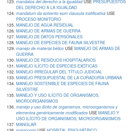
mandatos del derecho a la igualdad
USE
PRESUPUESTOS
DEL DERECHO A LA IGUALDAD
mandatum da solvento eum clausula instificativa
USE
PROCESO MONITORIO
MANEJO DE AGUA RESIDUAL
MANEJO DE ARMAS DE GUERRA
MANEJO DE DATOS PERSONALES
MANEJO DE ESPECIES DE FAUNA SILVESTRE
manejo de material bélico
USE
MANEJO DE ARMAS DE
GUERRA
MANEJO DE RESIDUOS HOSPITALARIOS
MANEJO ILÍCITO DE ESPECIES EXÓTICAS
MANEJO IRREGULAR DEL TÍTULO JUDICIAL
MANEJO PRESUPUESTAL DE LA CURADURÍA URBANA
MANEJO SOSTENIBLE DE ESPECIES DE FAUNA
SILVESTRE
MANEJO Y USO ILÍCITO DE ORGANISMOS,
MICROORGANISMOS
manejo y uso ilícito de organismos, microorganismos y
elementos genéricamente modificados
USE
MANEJO Y
USO ILÍCITO DE ORGANISMOS, MICROORGANISMOS
MANGLAR
manicomio
USE
HOSPITAL PSIQUIÁTRICO