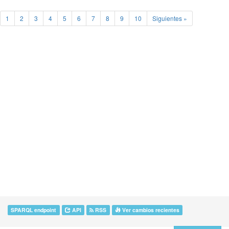
1
2
3
4
5
6
7
8
9
10
Siguientes »
SPARQL endpoint
API
RSS
Ver cambios recientes