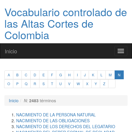
Vocabulario controlado de
las Altas Cortes de
Colombia
Inicio
Toggl
naviga
A
B
C
D
E
F
G
H
I
J
K
L
M
N
O
P
Q
R
S
T
U
V
W
X
Y
Z
Inicio
N
:
2483
términos
NACIMIENTO DE LA PERSONA NATURAL
NACIMIENTO DE LAS OBLIGACIONES
NACIMIENTO DE LOS DERECHOS DEL LEGATARIO